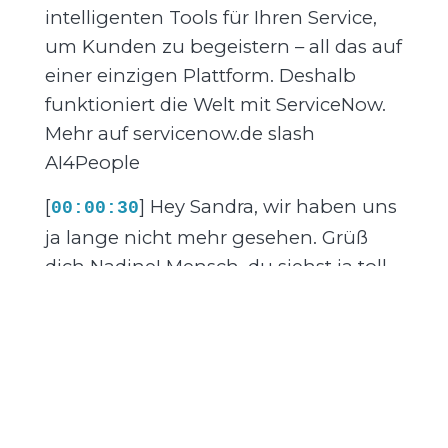
intelligenten Tools für Ihren Service,
um Kunden zu begeistern – all das auf
einer einzigen Plattform. Deshalb
funktioniert die Welt mit ServiceNow.
Mehr auf servicenow.de slash
AI4People
[
] Hey Sandra, wir haben uns
00:00:30
ja lange nicht mehr gesehen. Grüß
dich Nadine! Mensch, du siehst ja toll
aus! Ja danke! Ich habe mein Plus fürs
gesündere Ich entdeckt. Was? Komm,
ich zeig's dir! Die Bewegungskurse der
AOK Plus. Kostenfrei für AOK Plus
Versicherte. Entdecke dein Plus fürs
gesündere Ich und starte mit unserem