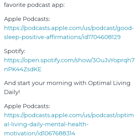
favorite podcast app:
Apple Podcasts:
⁠⁠⁠⁠⁠⁠⁠⁠⁠⁠⁠⁠⁠⁠⁠⁠⁠⁠⁠⁠⁠⁠⁠⁠⁠⁠⁠⁠⁠⁠⁠⁠⁠https://podcasts.apple.com/us/podcast/good-
sleep-positive-affirmations/id1704608129⁠⁠⁠⁠⁠⁠⁠⁠⁠⁠⁠⁠⁠⁠⁠⁠⁠⁠⁠⁠⁠⁠⁠⁠⁠⁠⁠⁠⁠⁠⁠⁠⁠
Spotify:
⁠⁠⁠⁠⁠⁠⁠⁠⁠⁠⁠⁠⁠⁠⁠⁠⁠⁠⁠⁠⁠⁠⁠⁠⁠⁠⁠⁠⁠⁠⁠⁠⁠https://open.spotify.com/show/3OuJvYoprqh7
nPK44ZsdKE⁠⁠⁠⁠⁠⁠⁠⁠⁠⁠⁠⁠⁠⁠⁠⁠⁠⁠⁠⁠⁠⁠⁠⁠⁠⁠⁠⁠⁠⁠⁠⁠⁠
And start your morning with Optimal Living
Daily!
Apple Podcasts:
⁠⁠⁠⁠⁠⁠⁠⁠⁠⁠⁠⁠⁠⁠⁠⁠⁠⁠⁠⁠⁠⁠⁠⁠⁠⁠⁠⁠⁠⁠⁠⁠⁠https://podcasts.apple.com/us/podcast/optim
al-living-daily-mental-health-
motivation/id1067688314⁠⁠⁠⁠⁠⁠⁠⁠⁠⁠⁠⁠⁠⁠⁠⁠⁠⁠⁠⁠⁠⁠⁠⁠⁠⁠⁠⁠⁠⁠⁠⁠⁠