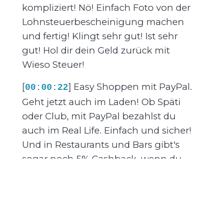
kompliziert! Nö! Einfach Foto von der
Lohnsteuerbescheinigung machen
und fertig! Klingt sehr gut! Ist sehr
gut! Hol dir dein Geld zurück mit
Wieso Steuer!
[
] Easy Shoppen mit PayPal.
00:00:22
Geht jetzt auch im Laden! Ob Späti
oder Club, mit PayPal bezahlst du
auch im Real Life. Einfach und sicher!
Und in Restaurants und Bars gibt's
sogar noch 5% Cashback, wenn du
mit PayPal zahlst. Tab dir mehr mit
PayPal. Alle Infos auf paypal.de. 5%
Cashback nur auf Einkäufe vor Ort in
Restaurants und Bars in Deutschland