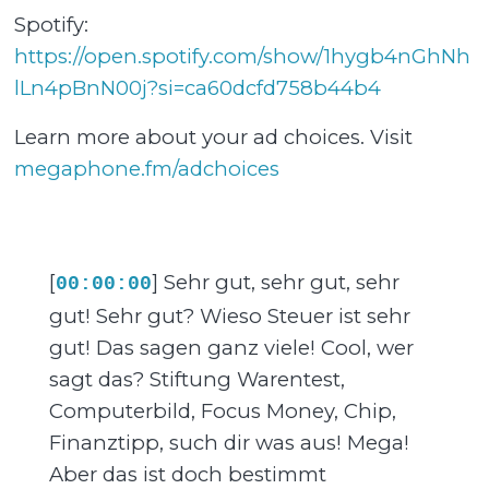
Spotify:
⁠⁠⁠⁠⁠⁠⁠⁠⁠⁠⁠⁠⁠⁠⁠⁠⁠⁠⁠⁠⁠⁠⁠⁠⁠⁠⁠⁠⁠⁠⁠⁠⁠https://open.spotify.com/show/1hygb4nGhNh
lLn4pBnN00j?si=ca60dcfd758b44b4⁠⁠
Learn more about your ad choices. Visit
megaphone.fm/adchoices
[
] Sehr gut, sehr gut, sehr
00:00:00
gut! Sehr gut? Wieso Steuer ist sehr
gut! Das sagen ganz viele! Cool, wer
sagt das? Stiftung Warentest,
Computerbild, Focus Money, Chip,
Finanztipp, such dir was aus! Mega!
Aber das ist doch bestimmt