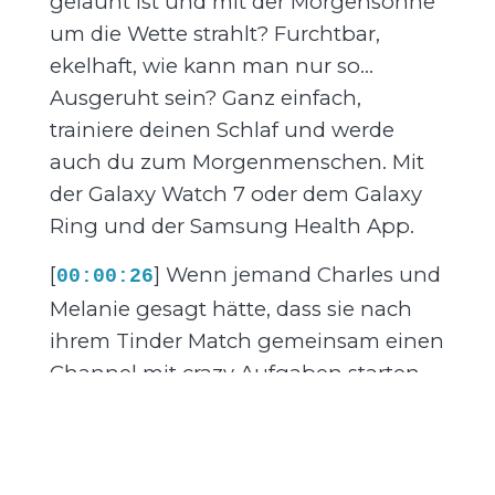
gelaunt ist und mit der Morgensonne
um die Wette strahlt? Furchtbar,
ekelhaft, wie kann man nur so...
Ausgeruht sein? Ganz einfach,
trainiere deinen Schlaf und werde
auch du zum Morgenmenschen. Mit
der Galaxy Watch 7 oder dem Galaxy
Ring und der Samsung Health App.
[
] Wenn jemand Charles und
00:00:26
Melanie gesagt hätte, dass sie nach
ihrem Tinder Match gemeinsam einen
Channel mit crazy Aufgaben starten,
also wirklich crazy, fünf Tage auf einer
einsamen Insel verbringen, eine
Zipline an einem Gurt runterrasen,